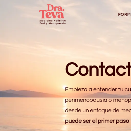
Saltar
Saltar
al
a
FORM
contenido
la
navegación
Contac
Empieza a entender tu cue
perimenopausia o menopau
desde un enfoque de medi
puede ser el primer paso p