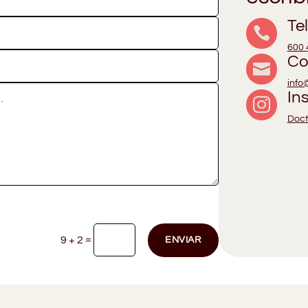
Te

600 
Co

info
In

Doct
=
9 + 2
ENVIAR