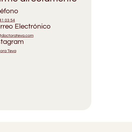
léfono
41 03 54
rreo Electrónico
@doctorateva.com
stagram
ora Teva