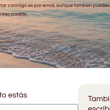
tar conmigo es por email, aunque tambien puedes 
ntes posible.
o estás
Tambi
escri