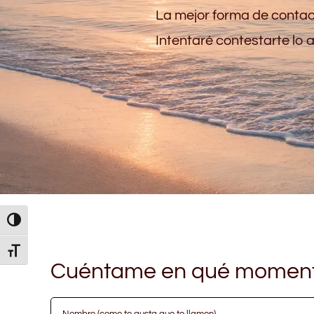
La mejor forma de contac
Intentaré contestarte lo a
Alternar alto contraste
Alternar tamaño de letra
Cuéntame en qué moment